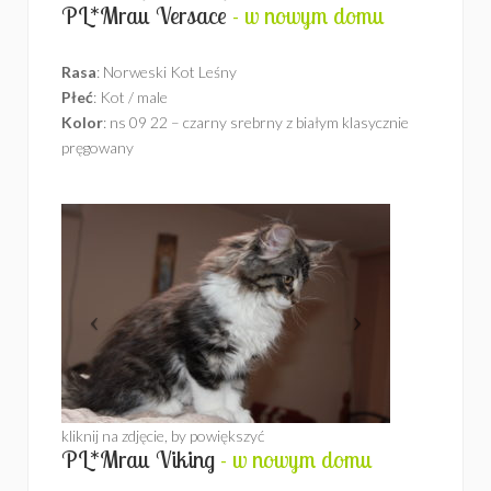
PL*Mrau Versace
- w nowym domu
Rasa
: Norweski Kot Leśny
Płeć
: Kot / male
Kolor
: ns 09 22 – czarny srebrny z białym klasycznie
pręgowany
kliknij na zdjęcie, by powiększyć
PL*Mrau Viking
- w nowym domu