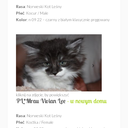
Rasa
: Norweski Kot Leśny
Płeć
: Kocur / Male
Kolor
: n 09 22 – czarny z białym klasycznie pręgowany
kliknij na zdjęcie, by powiększyć
PL*Mrau Vivian Lee
- w nowym domu
Rasa
: Norweski Kot Leśny
Płeć
: Koctka / Female