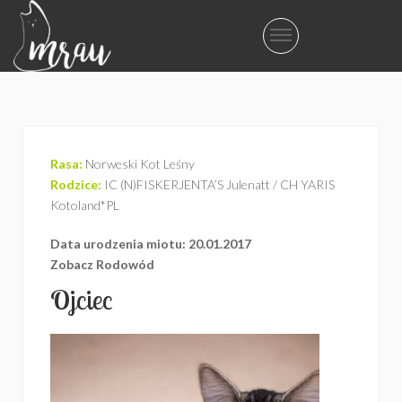
Rasa:
Norweski Kot Leśny
Rodzice:
IC (N)FISKERJENTA’S Julenatt / CH YARIS
Kotoland*PL
Data urodzenia miotu: 20.01.2017
Zobacz Rodowód
Ojciec