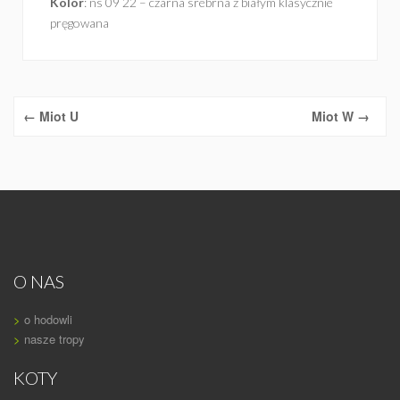
Kolor
: ns 09 22 – czarna srebrna z białym klasycznie
pręgowana
←
Miot U
Miot W
→
O NAS
>
o hodowli
>
nasze tropy
KOTY